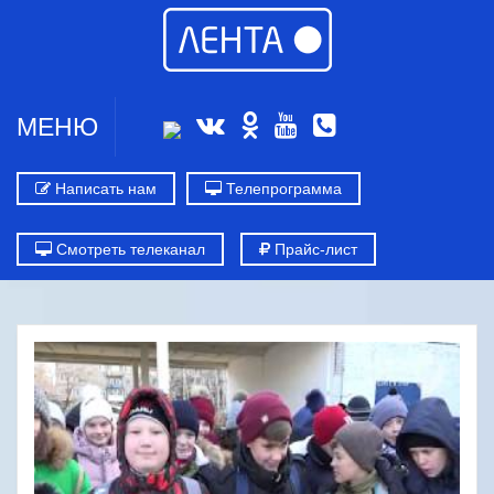
МЕНЮ
Написать нам
Телепрограмма
Смотреть телеканал
Прайс-лист