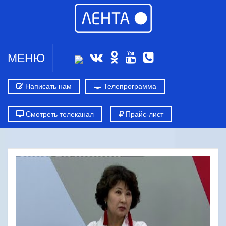
МЕНЮ
Написать нам
Телепрограмма
Смотреть телеканал
Прайс-лист