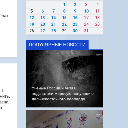
1
2
3
4
5
6
7
8
9
10
11
ёлах
12
13
14
15
16
17
18
19
20
21
22
23
24
25
26
27
28
29
30
31
ПОПУЛЯРНЫЕ НОВОСТИ
Учёные России и Китая
 1
подсчитали мировую популяцию
жить.
дальневосточного леопарда
дена.
а