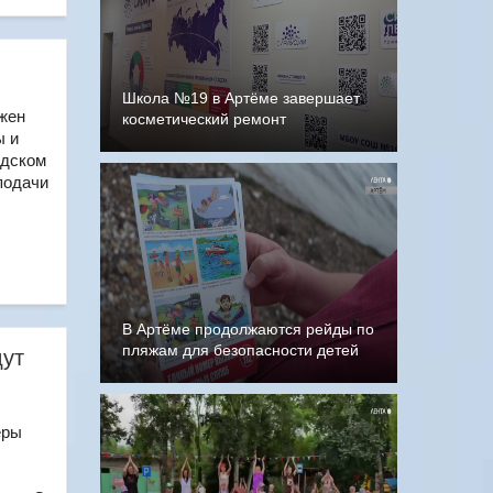
Школа №19 в Артёме завершает
лжен
косметический ремонт
ы и
одском
подачи
В Артёме продолжаются рейды по
пляжам для безопасности детей
дут
еры