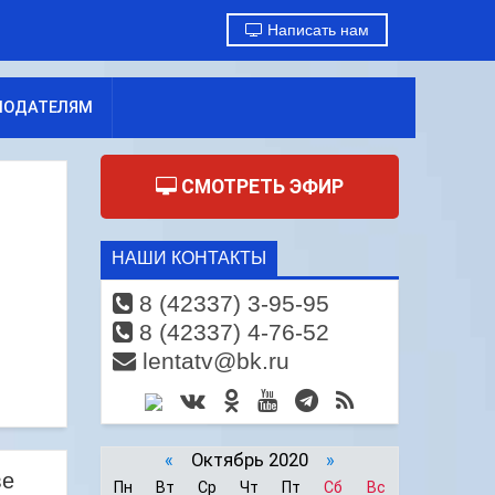
Написать нам
МОДАТЕЛЯМ
СМОТРЕТЬ ЭФИР
НАШИ КОНТАКТЫ
8 (42337) 3-95-95
8 (42337) 4-76-52
lentatv@bk.ru
«
Октябрь 2020
»
ве
Пн
Вт
Ср
Чт
Пт
Сб
Вс