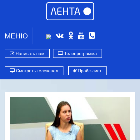
МЕНЮ
Написать нам
Телепрограмма
Смотреть телеканал
Прайс-лист