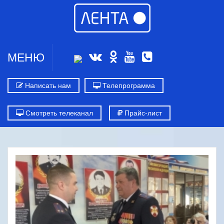
МЕНЮ
Написать нам
Телепрограмма
Смотреть телеканал
Прайс-лист