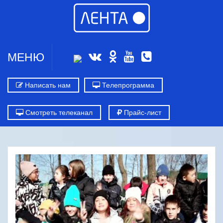
МЕНЮ
Написать нам
Телепрограмма
Смотреть телеканал
Прайс-лист