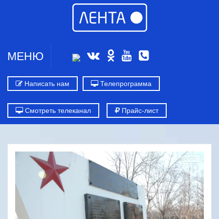
МЕНЮ
Написать нам
Телепрограмма
Смотреть телеканал
Прайс-лист