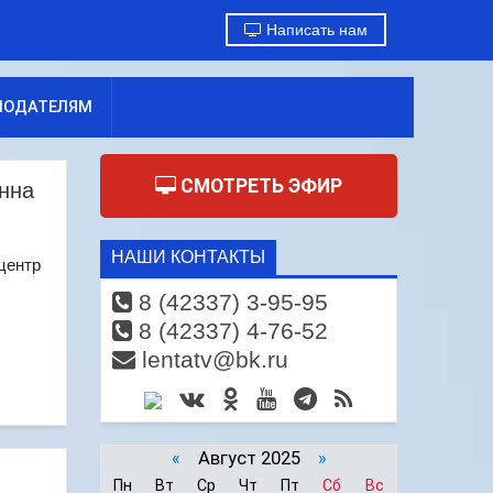
Написать нам
МОДАТЕЛЯМ
СМОТРЕТЬ ЭФИР
нна
НАШИ КОНТАКТЫ
 центр
8 (42337) 3-95-95
8 (42337) 4-76-52
lentatv@bk.ru
«
Август 2025
»
Пн
Вт
Ср
Чт
Пт
Сб
Вс