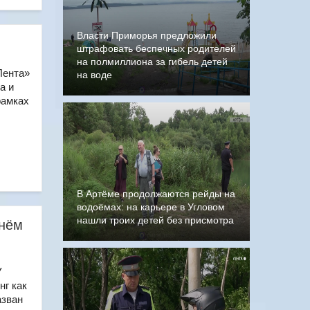
Власти Приморья предложили
штрафовать беспечных родителей
на полмиллиона за гибель детей
Лента»
на воде
а и
рамках
В Артёме продолжаются рейды на
водоёмах: на карьере в Угловом
нашли троих детей без присмотра
Днём
У
нг как
азван