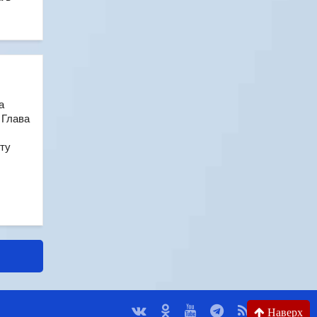
а
 Глава
ту
Наверх