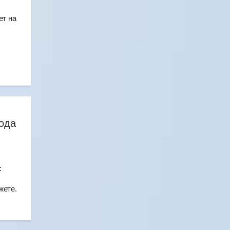
ет на
ода
:
жете.