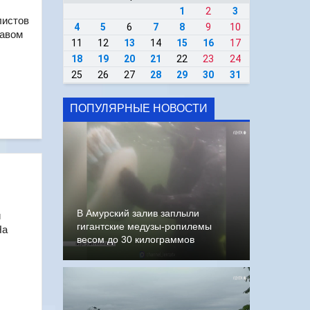
1
2
3
листов
4
5
6
7
8
9
10
лавом
11
12
13
14
15
16
17
18
19
20
21
22
23
24
25
26
27
28
29
30
31
ПОПУЛЯРНЫЕ НОВОСТИ
В Амурский залив заплыли
и
гигантские медузы-ропилемы
На
весом до 30 килограммов