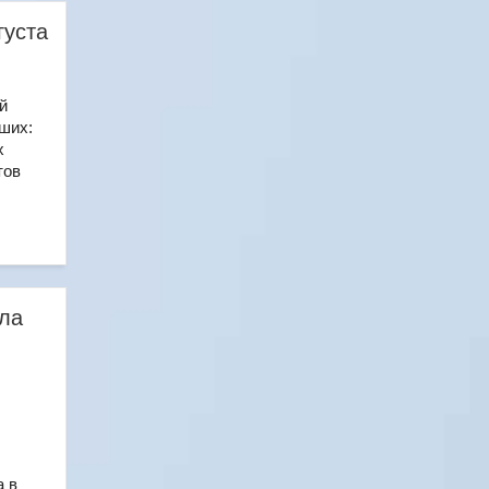
густа
й
чших:
х
тов
ла
а в