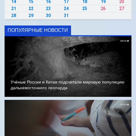
14
15
16
17
18
19
20
21
22
23
24
25
26
27
28
29
30
31
ПОПУЛЯРНЫЕ НОВОСТИ
Учёные России и Китая подсчитали мировую популяцию
дальневосточного леопарда