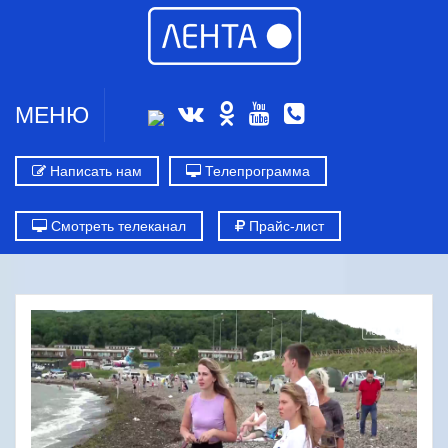
МЕНЮ
Написать нам
Телепрограмма
Смотреть телеканал
Прайс-лист