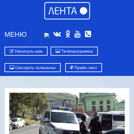
МЕНЮ
Написать нам
Телепрограмма
Смотреть телеканал
Прайс-лист