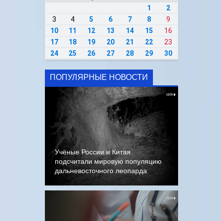
1
2
3
4
5
6
7
8
9
10
11
12
13
14
15
16
17
18
19
20
21
22
23
24
25
26
27
28
29
30
ПОПУЛЯРНЫЕ НОВОСТИ
Учёные России и Китая
подсчитали мировую популяцию
дальневосточного леопарда