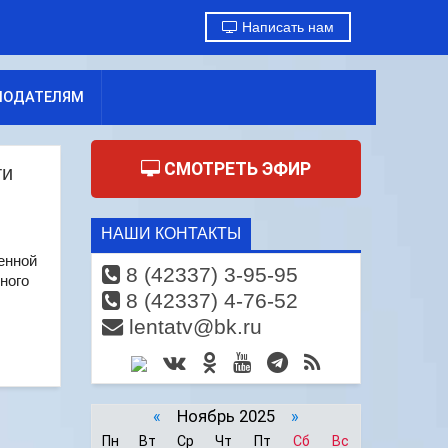
Написать нам
МОДАТЕЛЯМ
СМОТРЕТЬ ЭФИР
ти
НАШИ КОНТАКТЫ
енной
8 (42337) 3-95-95
ного
8 (42337) 4-76-52
lentatv@bk.ru
«
Ноябрь 2025
»
Пн
Вт
Ср
Чт
Пт
Сб
Вс