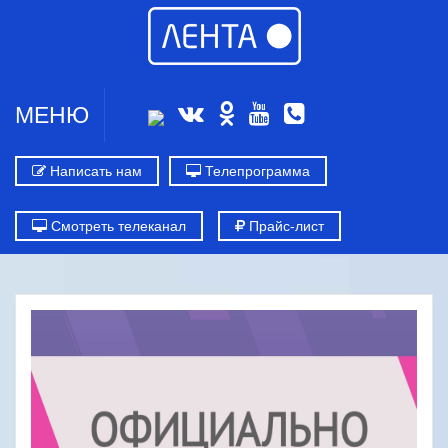
МЕНЮ
Написать нам
Телепрограмма
Смотреть телеканал
Прайс-лист