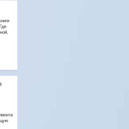
книги
Где
ной.
в
емонта
бщую