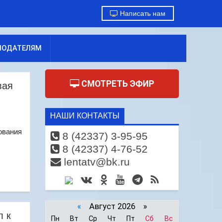
Написать нам
МОДАТЕЛЯМ
СМОТРЕТЬ ЭФИР
вая
НАШИ КОНТАКТЫ
ования
8 (42337) 3-95-95
8 (42337) 4-76-52
lentatv@bk.ru
«
Август 2026 »
л к
Пн
Вт
Ср
Чт
Пт
Сб
Вс