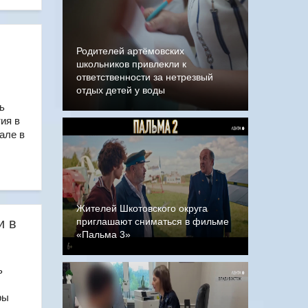
Родителей артёмовских
школьников привлекли к
ответственности за нетрезвый
отдых детей у воды
ь
ия в
але в
Жителей Шкотовского округа
и в
приглашают сниматься в фильме
«Пальма 3»
ь
ры