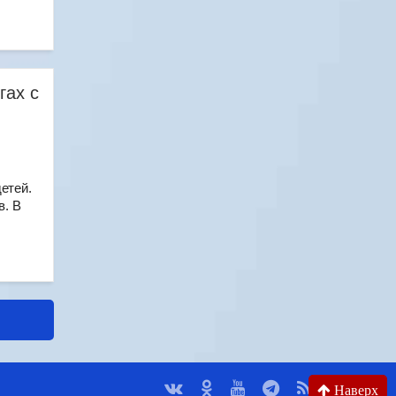
гах с
детей.
в. В
Наверх