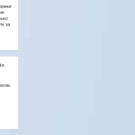
ержки
ие
лько
ле за
я»
ахом.