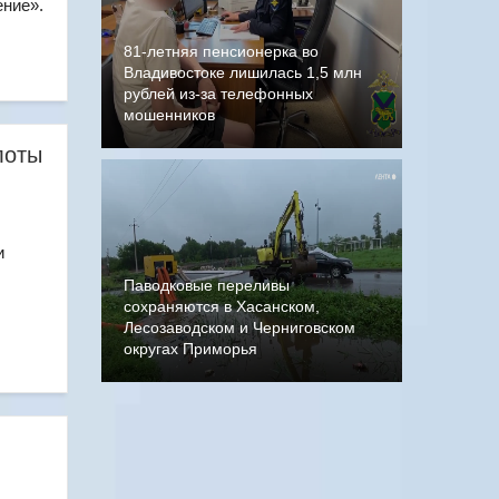
ение».
81-летняя пенсионерка во
Владивостоке лишилась 1,5 млн
рублей из-за телефонных
мошенников
лоты
и
Паводковые переливы
сохраняются в Хасанском,
Лесозаводском и Черниговском
округах Приморья