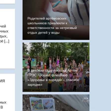
Родителей артёмовских
школьников привлекли к
очей
ответственности за нетрезвый
ичных
отдых детей у воды
одых,
 [...]
В детском саду посёлка Артём
ГРЭС прошёл флешмоб
ия
«Здоровье в порядке – спасибо
зарядке»
тных
 В