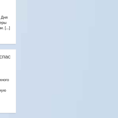
 Дня
феры
 [...]
спас
жного
ную