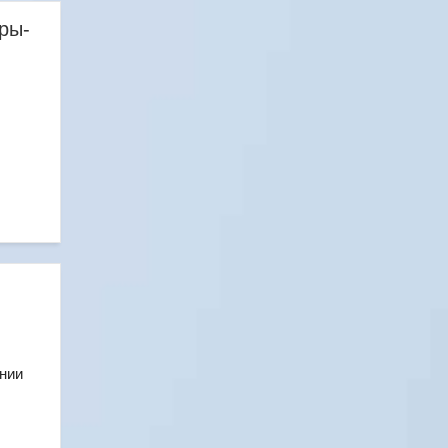
ры-
нии