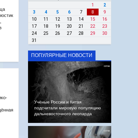
1
2
ица
3
4
5
6
7
8
9
мостик
10
11
12
13
14
15
16
,
17
18
19
20
21
22
23
в
24
25
26
27
28
29
30
31
ПОПУЛЯРНЫЕ НОВОСТИ
ико-
Учёные России и Китая
подсчитали мировую популяцию
щённая
дальневосточного леопарда