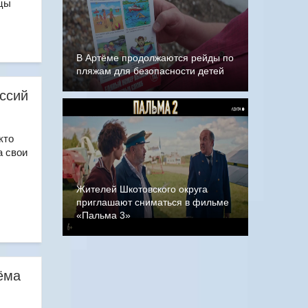
вцы
В Артёме продолжаются рейды по
пляжам для безопасности детей
ссий
кто
а свои
Жителей Шкотовского округа
приглашают сниматься в фильме
«Пальма 3»
ёма