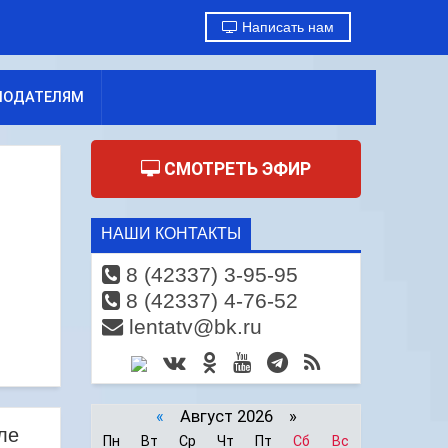
Написать нам
МОДАТЕЛЯМ
СМОТРЕТЬ ЭФИР
НАШИ КОНТАКТЫ
8 (42337) 3-95-95
8 (42337) 4-76-52
lentatv@bk.ru
«
Август 2026 »
ле
Пн
Вт
Ср
Чт
Пт
Сб
Вс