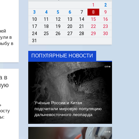
1
2
3
4
5
6
7
8
9
10
11
12
13
14
15
16
17
18
19
20
21
22
23
ней
24
25
26
27
28
29
30
нули в
31
рыбу в
ПОПУЛЯРНЫЕ НОВОСТИ
а в
мую
Учёные России и Китая
ь
подсчитали мировую популяцию
мосту
дальневосточного леопарда
ы: