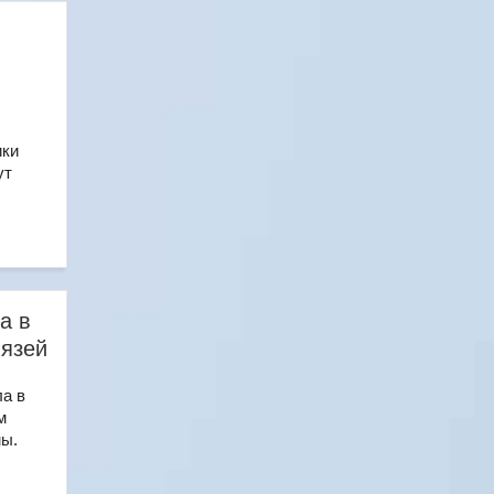
й
ики
ут
а в
вязей
а в
м
мы.