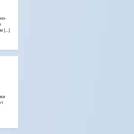
но-
ы
[...]
й
ики
ут