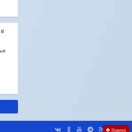
 в
ный
Наверх