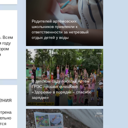
Родителей артёмовских
школьников привлекли к
ответственности за нетрезвый
. Всем
отдых детей у воды
м году
тором
и
В детском саду посёлка Артём
ГРЭС прошёл флешмоб
«Здоровье в порядке – спасибо
зарядке»
ения
отрена
дельно
тся