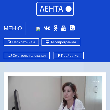
МЕНЮ
Написать нам
Телепрограмма
Смотреть телеканал
Прайс-лист