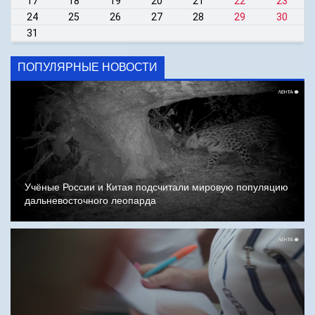
17
18
19
20
21
22
23
24
25
26
27
28
29
30
31
ПОПУЛЯРНЫЕ НОВОСТИ
Учёные России и Китая подсчитали мировую популяцию
дальневосточного леопарда