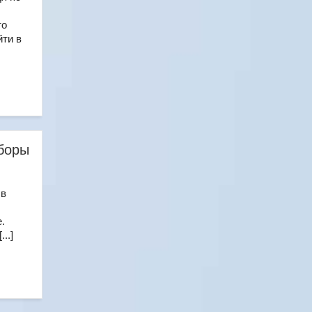
то
йти в
ыборы
 в
.
..]