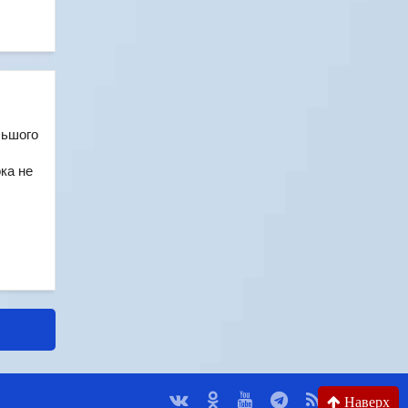
льшого
ока не
Наверх