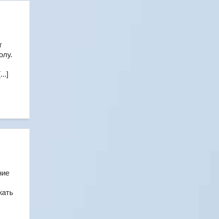
т
олу.
..]
ьние
жать