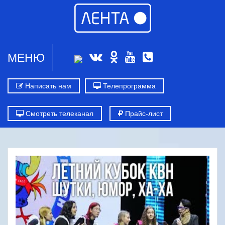
МЕНЮ
Написать нам
Телепрограмма
Смотреть телеканал
Прайс-лист