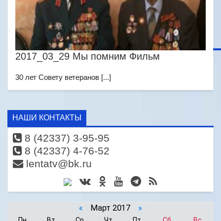
2017_03_29 Мы помним Фильм
30 лет Совету ветеранов [...]
НАШИ КОНТАКТЫ
8 (42337) 3-95-95
8 (42337) 4-76-52
lentatv@bk.ru
«
Март 2017
»
Пн
Вт
Ср
Чт
Пт
Сб
Вс