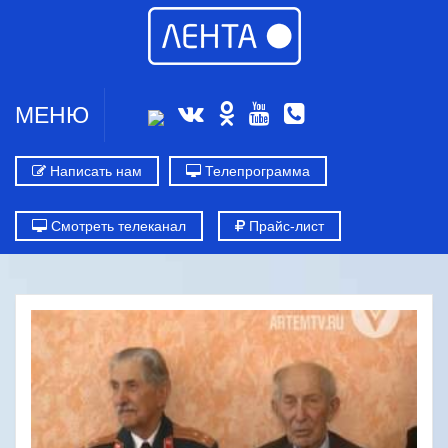
МЕНЮ
Написать нам
Телепрограмма
Смотреть телеканал
Прайс-лист