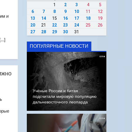
1
2
3
4
5
6
7
8
9
10
11
12
им и
13
14
15
16
17
18
19
20
21
22
23
24
25
26
27
28
29
30
31
..]
ПОПУЛЯРНЫЕ НОВОСТИ
ижно
Учёные России и Китая
подсчитали мировую популяцию
ь
дальневосточного леопарда
торые