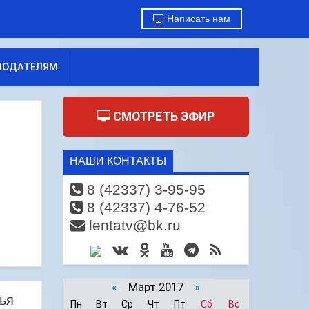
Написать нам
МОДАТЕЛЯМ
СМОТРЕТЬ ЭФИР
НАШИ КОНТАКТЫ
8 (42337) 3-95-95
8 (42337) 4-76-52
lentatv@bk.ru
«
Март 2017
»
ья
Пн
Вт
Ср
Чт
Пт
Сб
Вс