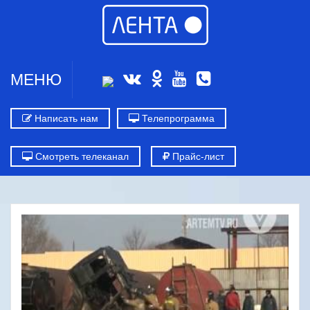
МЕНЮ
Написать нам
Телепрограмма
Смотреть телеканал
Прайс-лист