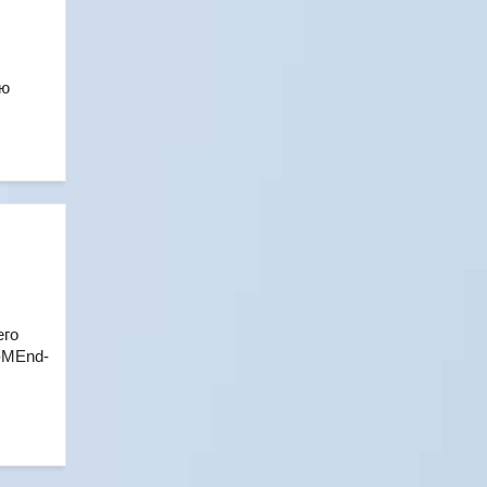
ью
его
--MEnd-