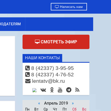
Написать нам
МОДАТЕЛЯМ
СМОТРЕТЬ ЭФИР
НАШИ КОНТАКТЫ
8 (42337) 3-95-95
8 (42337) 4-76-52
lentatv@bk.ru
«
Апрель 2019
»
Пн
Вт
Ср
Чт
Пт
Сб
Вс