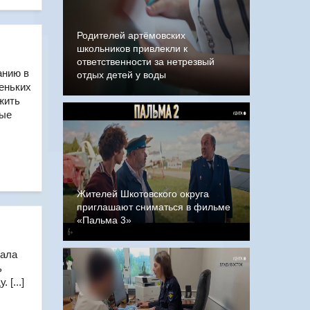
Родителей артёмовских
школьников привлекли к
ответственности за нетрезвый
анию в
отдых детей у воды
еньких
жить
вые
Жителей Шкотовского округа
приглашают сниматься в фильме
«Пальма 3»
чала
ь
[...]