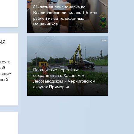
81-летняя пенсионерка во
Владивостоке лишилась 1,5 млн
рублей из-за телефонных
мошенников
ия
тся к
ной
Паводковые переливы
ающие
сохраняются в Хасанском,
ьный
Лесозаводском и Черниговском
округах Приморья