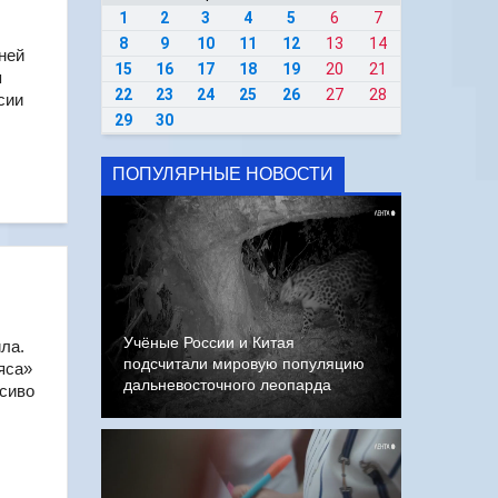
1
2
3
4
5
6
7
8
9
10
11
12
13
14
ней
15
16
17
18
19
20
21
я
22
23
24
25
26
27
28
сии
29
30
ПОПУЛЯРНЫЕ НОВОСТИ
.
Учёные России и Китая
ла.
подсчитали мировую популяцию
яса»
дальневосточного леопарда
сиво