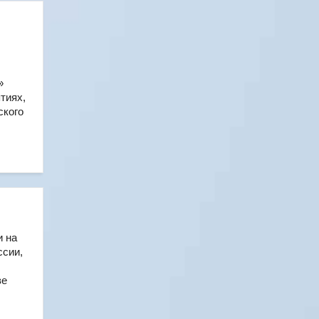
»
тиях,
ского
и на
ссии,
ве