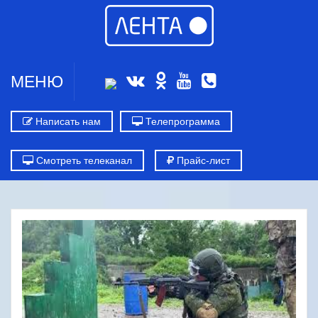
МЕНЮ
Написать нам
Телепрограмма
Смотреть телеканал
Прайс-лист