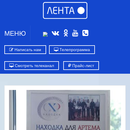
МЕНЮ
Написать нам
Телепрограмма
Смотреть телеканал
Прайс-лист