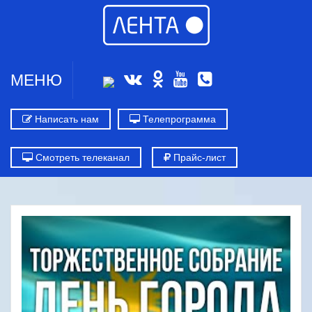
МЕНЮ
Написать нам
Телепрограмма
Смотреть телеканал
Прайс-лист