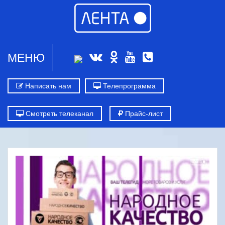
МЕНЮ
Написать нам
Телепрограмма
Смотреть телеканал
Прайс-лист