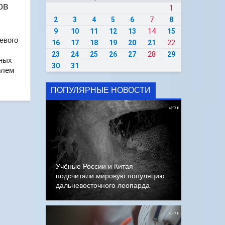
ов
1
2
3
4
5
6
7
8
9
10
11
12
13
14
15
евого
16
17
18
19
20
21
22
23
24
25
26
27
28
29
жных
30
31
олем
ПОПУЛЯРНЫЕ НОВОСТИ
Учёные России и Китая
подсчитали мировую популяцию
дальневосточного леопарда