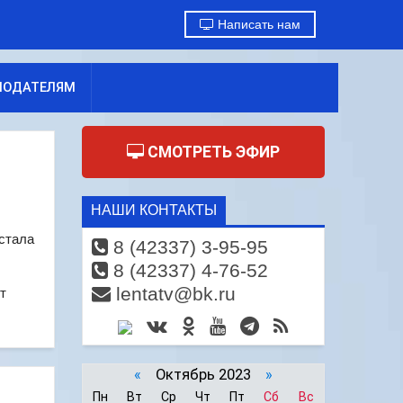
Написать нам
МОДАТЕЛЯМ
СМОТРЕТЬ ЭФИР
НАШИ КОНТАКТЫ
стала
8 (42337) 3-95-95
8 (42337) 4-76-52
lentatv@bk.ru
т
«
Октябрь 2023
»
Пн
Вт
Ср
Чт
Пт
Сб
Вс