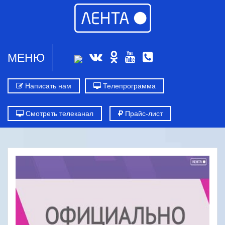
МЕНЮ
Написать нам
Телепрограмма
Смотреть телеканал
Прайс-лист