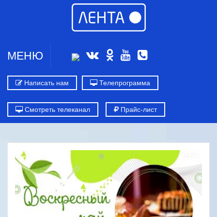
МЕНЮ
Написать нам
Телепрограмма
Смотреть телеканал
Прайс-лист