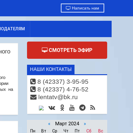
Написать нам
МОДАТЕЛЯМ
СМОТРЕТЬ ЭФИР
ного
НАШИ КОНТАКТЫ
ого
8 (42337) 3-95-95
ории
8 (42337) 4-76-52
ных на
lentatv@bk.ru
«
Март 2024
»
Пн
Вт
Ср
Чт
Пт
Сб
Вс