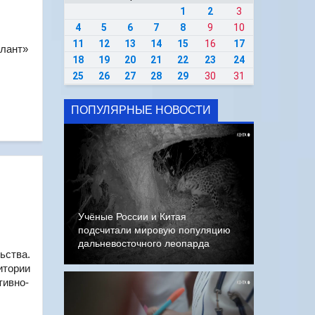
1
2
3
4
5
6
7
8
9
10
11
12
13
14
15
16
17
алант»
18
19
20
21
22
23
24
25
26
27
28
29
30
31
ПОПУЛЯРНЫЕ НОВОСТИ
Учёные России и Китая
подсчитали мировую популяцию
дальневосточного леопарда
ьства.
итории
тивно-