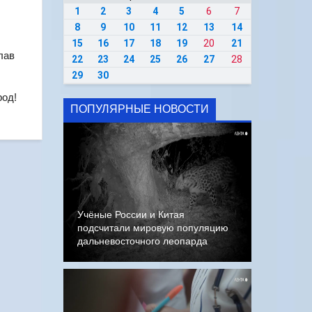
1
2
3
4
5
6
7
8
9
10
11
12
13
14
15
16
17
18
19
20
21
лав
22
23
24
25
26
27
28
29
30
род!
ПОПУЛЯРНЫЕ НОВОСТИ
Учёные России и Китая
подсчитали мировую популяцию
дальневосточного леопарда