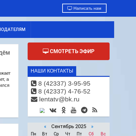
Написать нам
МОДАТЕЛЯМ
СМОТРЕТЬ ЭФИР
ждём
НАШИ КОНТАКТЫ
зжает
ет, а
8 (42337) 3-95-95
вился
8 (42337) 4-76-52
lentatv@bk.ru
«
Сентябрь 2025
»
Пн
Вт
Ср
Чт
Пт
Сб
Вс