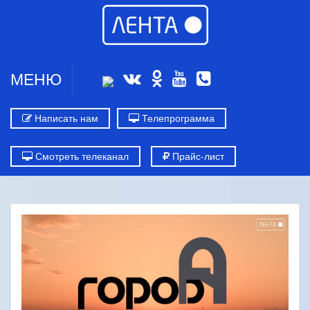
МЕНЮ
Написать нам
Телепрограмма
Смотреть телеканал
Прайс-лист