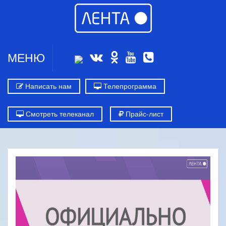
МЕНЮ
Написать нам
Телепрограмма
Смотреть телеканал
Прайс-лист