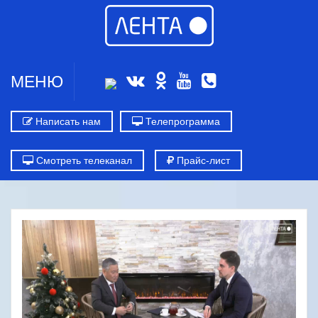
МЕНЮ
Написать нам
Телепрограмма
Смотреть телеканал
Прайс-лист