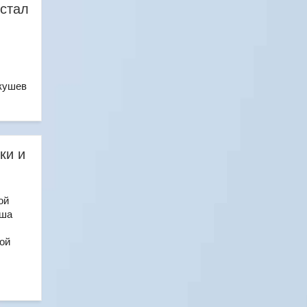
стал
кушев
ки и
ой
аша
ой