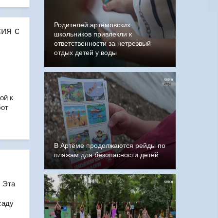
Родителей артёмовских
ия с
школьников привлекли к
ответственности за нетрезвый
отдых детей у воды
м
ой к
бот
В Артёме продолжаются рейды по
пляжам для безопасности детей
. Эта
саду