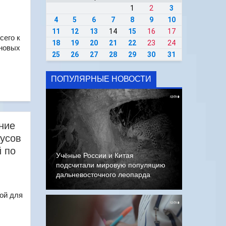
1
2
3
4
5
6
7
8
9
10
11
12
13
14
15
16
17
сего к
18
19
20
21
22
23
24
 новых
25
26
27
28
29
30
31
ПОПУЛЯРНЫЕ НОВОСТИ
ние
бусов
й по
Учёные России и Китая
подсчитали мировую популяцию
дальневосточного леопарда
ой для