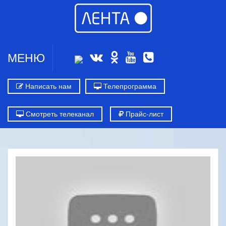
МЕНЮ
Написать нам
Телепрограмма
Смотреть телеканал
Прайс-лист