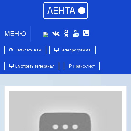
МЕНЮ
Написать нам
Телепрограмма
Смотреть телеканал
Прайс-лист