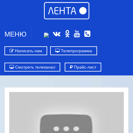
МЕНЮ
Написать нам
Телепрограмма
Смотреть телеканал
Прайс-лист