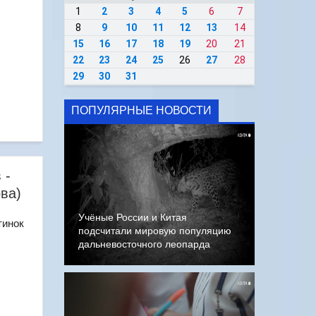
1
2
3
4
5
6
7
8
9
10
11
12
13
14
15
16
17
18
19
20
21
22
23
24
25
26
27
28
29
30
31
ПОПУЛЯРНЫЕ НОВОСТИ
 -
ва)
Учёные России и Китая
тинок
подсчитали мировую популяцию
дальневосточного леопарда