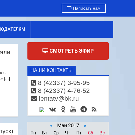
Написать нам
МОДАТЕЛЯМ
СМОТРЕТЬ ЭФИР
ляли
НАШИ КОНТАКТЫ
ж с
[...]
8 (42337) 3-95-95
8 (42337) 4-76-52
lentatv@bk.ru
«
Май 2017
»
пуск)
Пн
Вт
Ср
Чт
Пт
Сб
Вс