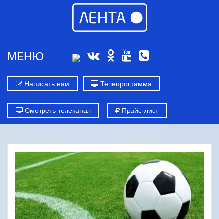
МЕНЮ
Написать нам
Телепрограмма
Смотреть телеканал
Прайс-лист