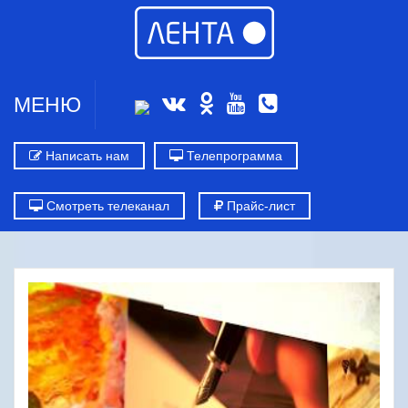
МЕНЮ
Написать нам
Телепрограмма
Смотреть телеканал
Прайс-лист