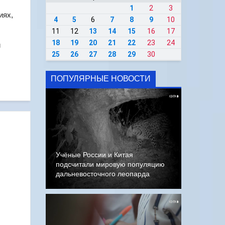
1
2
3
иях,
4
5
6
7
8
9
10
11
12
13
14
15
16
17
18
19
20
21
22
23
24
й
25
26
27
28
29
30
ПОПУЛЯРНЫЕ НОВОСТИ
Учёные России и Китая
подсчитали мировую популяцию
дальневосточного леопарда