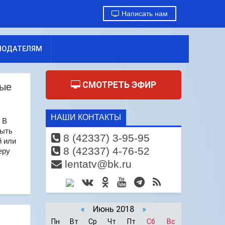
Написать нам
МОДАТЕЛЯМ
СМОТРЕТЬ ЭФИР
ные
НАШИ КОНТАКТЫ
 В
быть
8 (42337) 3-95-95
й или
8 (42337) 4-76-52
еру
lentatv@bk.ru
«
Июнь 2018
»
Пн
Вт
Ср
Чт
Пт
Сб
Вс