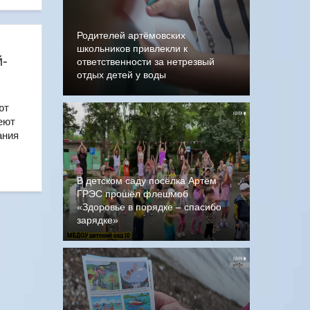
Родителей артёмовских
школьников привлекли к
й-
ответственности за нетрезвый
отдых детей у воды
ют
еют
ания
В детском саду посёлка Артём
ГРЭС прошёл флешмоб
«Здоровье в порядке – спасибо
зарядке»