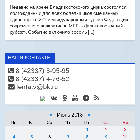
Недавно на арене Владивостокского цирка состоялся
долгожданный для всех болельщиков смешанных
единоборств 221-й международный турнир Федерации
современного панкратиона MFP «Дальневосточный
рубеж». Событие включило восемь [...]
НАШИ КОНТАКТЫ
8 (42337) 3-95-95
8 (42337) 4-76-52
lentatv@bk.ru
«
Июнь 2018
»
Пн
Вт
Ср
Чт
Пт
Сб
Вс
1
2
3
4
5
6
7
8
9
10