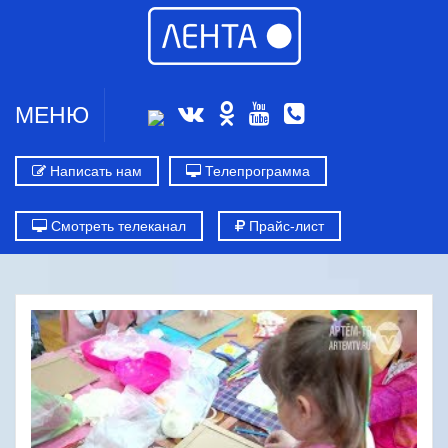
МЕНЮ
Написать нам
Телепрограмма
Смотреть телеканал
Прайс-лист