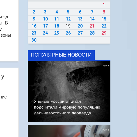
1
2
3
4
5
6
7
8
ъезд
9
10
11
12
13
14
15
ы. В
16
17
18
19
20
21
22
у
23
24
25
26
27
28
29
 зоны
30
ПОПУЛЯРНЫЕ НОВОСТИ
 у
ние
Учёные России и Китая
подсчитали мировую популяцию
дальневосточного леопарда