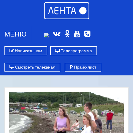
МЕНЮ
Написать нам
Телепрограмма
Смотреть телеканал
Прайс-лист