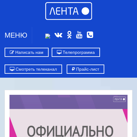
МЕНЮ
Написать нам
Телепрограмма
Смотреть телеканал
Прайс-лист