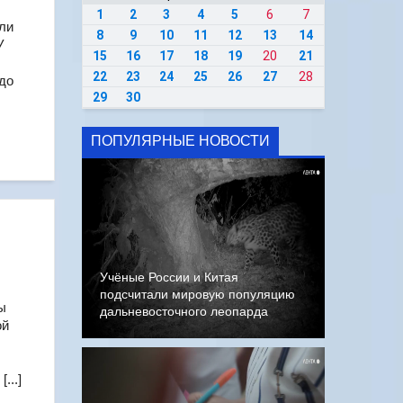
1
2
3
4
5
6
7
или
8
9
10
11
12
13
14
У
15
16
17
18
19
20
21
22
23
24
25
26
27
28
 до
29
30
ПОПУЛЯРНЫЕ НОВОСТИ
Учёные России и Китая
подсчитали мировую популяцию
ы
дальневосточного леопарда
ой
...]