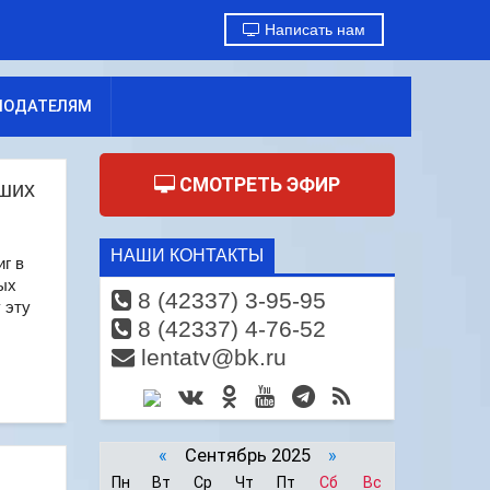
Написать нам
МОДАТЕЛЯМ
СМОТРЕТЬ ЭФИР
аших
НАШИ КОНТАКТЫ
иг в
ых
8 (42337) 3-95-95
 эту
8 (42337) 4-76-52
lentatv@bk.ru
«
Сентябрь 2025
»
Пн
Вт
Ср
Чт
Пт
Сб
Вс