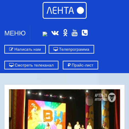
МЕНЮ
Написать нам
Телепрограмма
Смотреть телеканал
Прайс-лист